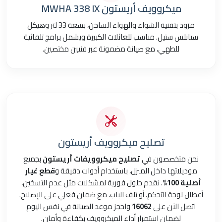
ميكروويف أريستون MWHA 338 IX
مزود بتقنية الشواء والهواء الساخن، بسعة 33 لتر وهيكل
ستانلس ستيل. مناسب للعائلات الكبيرة ويشمل برامج تلقائية
للطهي، مع صيانة مضمونة عبر فنيين مختصين.
تصليح ميكروويف أريستون
نحن متخصصون في
تصليح ميكروويفات أريستون
بجميع
موديلاتها داخل المنزل، باستخدام أدوات دقيقة و
قطع غيار
أصلية 100%
. نقدم حلول فورية لمشكلات مثل عدم التسخين،
أعطال لوحة التحكم، أو تلف الباب، مع ضمان فعلي على الإصلاح.
اتصل الآن على
16062
واحجز موعد الصيانة في نفس اليوم
لضمان استمرار أداء الميكروويف بكفاءة وأمان.