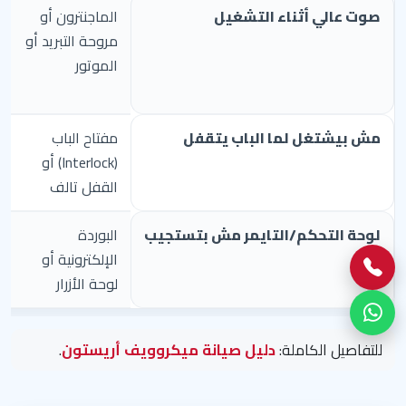
صوت عالي أثناء التشغيل
الماجنترون أو
مروحة التبريد أو
الموتور
مش بيشتغل لما الباب يتقفل
مفتاح الباب
(Interlock) أو
القفل تالف
لوحة التحكم/التايمر مش بتستجيب
البوردة
الإلكترونية أو
لوحة الأزرار
للتفاصيل الكاملة:
دليل صيانة ميكروويف أريستون
.