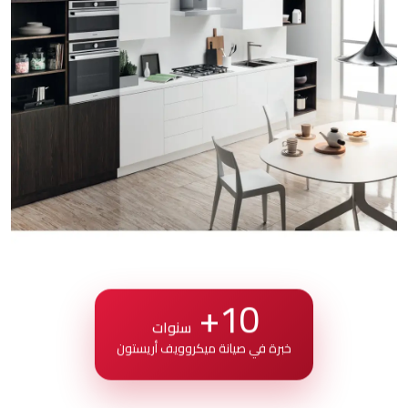
10+
سنوات
خبرة في صيانة ميكروويف أريستون