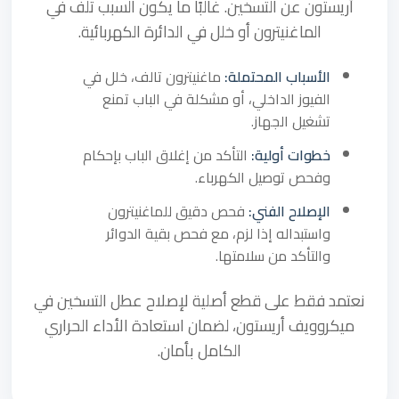
أريستون عن التسخين. غالبًا ما يكون السبب تلف في
الماغنيترون أو خلل في الدائرة الكهربائية.
الأسباب المحتملة:
ماغنيترون تالف، خلل في
الفيوز الداخلي، أو مشكلة في الباب تمنع
تشغيل الجهاز.
خطوات أولية:
التأكد من إغلاق الباب بإحكام
وفحص توصيل الكهرباء.
الإصلاح الفني:
فحص دقيق للماغنيترون
واستبداله إذا لزم، مع فحص بقية الدوائر
والتأكد من سلامتها.
نعتمد فقط على قطع أصلية لإصلاح عطل التسخين في
ميكروويف أريستون، لضمان استعادة الأداء الحراري
الكامل بأمان.