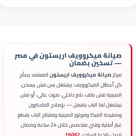
صيانة ميكروويف اريستون في مصر
— تسخين بضمان
مركز
صيانة ميكروويف اريستون
المعتمد يصلّح
كل أعطال الميكروويف: بيشتغل بس مش بيسخن،
الصينية مش بتلف، شرر داخلي، صوت عالي، أو مش
بيشتغل لما الباب يتقفل — بإصلاح الماجنترون
وصفيحة الميكا وموتور الصينية ومفتاح الباب بقطع
غيار أصلية وفني متخصص خلال 24 ساعة وضمان.
اتصل بالخط الساخن
16062
.