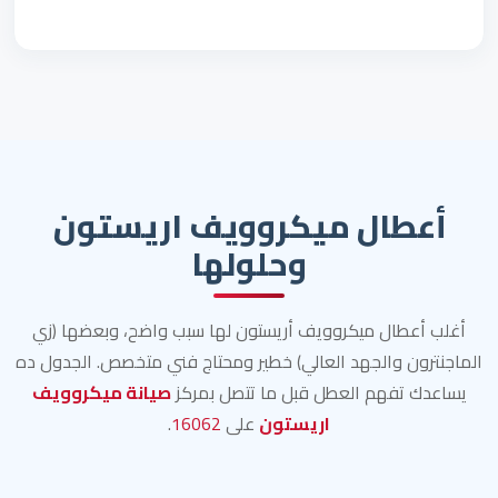
أعطال ميكروويف اريستون
وحلولها
أغلب أعطال ميكروويف أريستون لها سبب واضح، وبعضها (زي
الماجنترون والجهد العالي) خطير ومحتاج فني متخصص. الجدول ده
يساعدك تفهم العطل قبل ما تتصل بمركز
صيانة ميكروويف
اريستون
على
16062
.